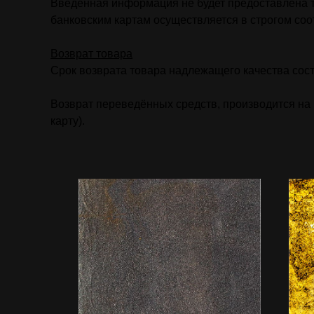
Введённая информация не будет предоставлена т
банковским картам осуществляется в строгом соот
Возврат товара
Срок возврата товара надлежащего качества сост
Возврат переведённых средств, производится на в
карту).