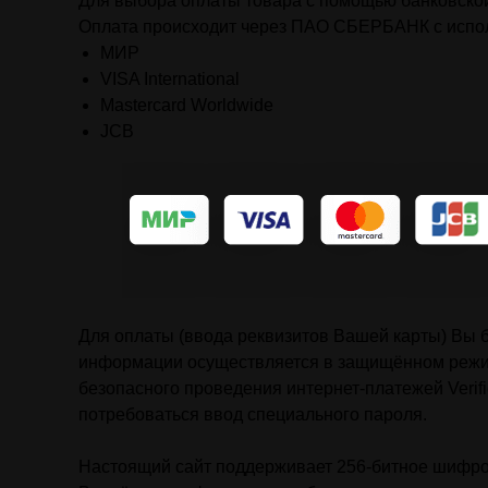
Для выбора оплаты товара с помощью банковской
Оплата происходит через ПАО СБЕРБАНК с испол
МИР
VISA International
Mastercard Worldwide
JCB
Для оплаты (ввода реквизитов Вашей карты) В
информации осуществляется в защищённом режим
безопасного проведения интернет-платежей Verifi
потребоваться ввод специального пароля.
Настоящий сайт поддерживает 256-битное шифр