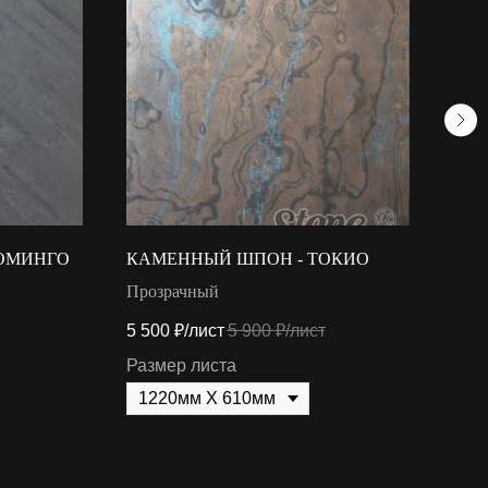
ОМИНГО
КАМЕННЫЙ ШПОН - ТОКИО
КАМ
Прозрачный
Кла
5 500
₽/лист
5 900
₽/лист
4 70
Размер листа
Раз