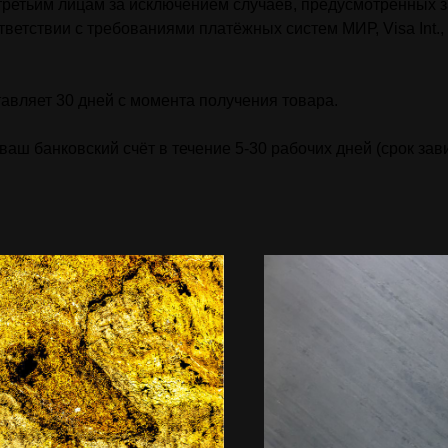
ретьим лицам за исключением случаев, предусмотренных 
ветствии с требованиями платёжных систем МИР, Visa Int., 
авляет 30 дней с момента получения товара.
аш банковский счёт в течение 5-30 рабочих дней (срок зав