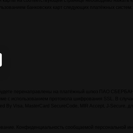
 карты на соответствующей странице необходимо нажать 
ьзованием банковских карт следующих платёжных систем:
ы будете перенаправлены на платёжный шлюз ПАО СБЕРБАН
е с использованием протокола шифрования SSL. В случае
ed By Visa, MasterCard SecureCode, MIR Accept, J-Secure, 
ование. Конфиденциальность сообщаемой персональной 