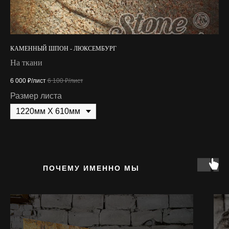
КАМЕННЫЙ ШПОН - ЛЮКСЕМБУРГ
КА
На ткани
Кл
6 000
₽/лист
6 100
₽/лист
4 7
Размер листа
Ра
ПОЧЕМУ ИМЕННО МЫ