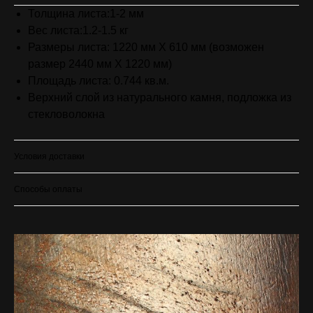
Толщина листа:1-2 мм
Вес листа:1.2-1.5 кг
Размеры листа: 1220 мм Х 610 мм (возможен
размер 2440 мм X 1220 мм)
Площадь листа: 0.744 кв.м.
Верхний слой из натурального камня, подложка из
стекловолокна
Условия доставки
Способы оплаты